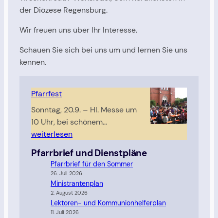
der Diözese Regensburg.
Wir freuen uns über Ihr Interesse.
Schauen Sie sich bei uns um und lernen Sie uns
kennen.
Pfarrfest
Sonntag, 20.9. – Hl. Messe um
P
10 Uhr, bei schönem…
f
weiterlesen
a
Pfarrbrief und Dienstpläne
r
Pfarrbrief für den Sommer
r
26. Juli 2026
f
Ministrantenplan
2. August 2026
e
Lektoren- und Kommunionhelferplan
s
11. Juli 2026