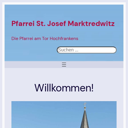
Pfarrei St. Josef Marktredwitz
Die Pfarrei am Tor Hochfrankens
S
u
c
h
e
Willkommen!
n